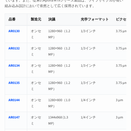
ています。また、従来のAptina MT9シリーズ製品は、ライフサイクルが長い
組み込み設計において依然として広く採用されています。
品番
製造元
決議
光学フォーマット
ピクセル
onsemiのCMOSイメージセンサー：仕様およびレンズ互換性ページへのリンク
AR0130
オンセ
1280×960（1.2
1/3インチ
3.75 µm
ミ
MP）
AR0132
オンセ
1280×960（1.2
1/3インチ
3.75 µm
ミ
MP）
AR0134
オンセ
1280×960（1.2
1/3インチ
3.75 µm
ミ
MP）
AR0135
オンセ
1280×960（1.2
1/3インチ
3.75 µm
ミ
MP）
AR0144
オンセ
1280×800（1.0
1/4インチ
3 µm
ミ
MP）
AR0147
オンセ
1344x968 (1.3
1/4インチ
3 µm
ミ
MP)