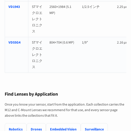
VD1943
STマイ
2560×1984 (5.1
1/2.5インチ
2.25 µm
クロエ
MP)
レクト
ロニク
ス
VD55G4
STマイ
804×704 (0.6 MP)
1/9"
2.16 µm
クロエ
レクト
ロニク
ス
Find Lenses by Application
Once you know your sensor, start from the application. Each collection carries the
M12 and C-Mount Lenses we recommend for that use, and every sensor page
above links the collections that fit it.
Robotics
Drones
Embedded Vision
Surveillance