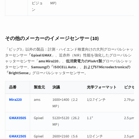
ビジョ
MP)
ン
その他のメーカーのイメージセンサー (10)
「ビッグ3」以外の製品：計測・ハイエンド検査向けの大判グローバルシャッ
ターセンサー
「Gpixel GMAX
」、近赤外（NIR）性能を強化したグローバルシ
ャッターセンサー「
ams Mira220
」、
低消費電力のPixArt製
グローバルシャッ
ターセンサー、
Samsungの「ISOCELL Auto
」、
およびSTMicroelectronicsの
「BrightSense」
グローバルシャッターセンサー。
品番
製造元
決議
光学フォーマット
ピクセル
その他のメーカーのCMOSイメージセンサー（仕様およびレンズ互換性ページへ
Mira220
ams
1600×1400（2.2
1/2.7インチ
2.79 µm
MP）
GMAX0505
Gpixel
5120×5120（26.2
1.1"
2.5 µm
MP）
GMAX2505
Gpixel
2600×2160（5.6
1/2インチ
2.5 µm