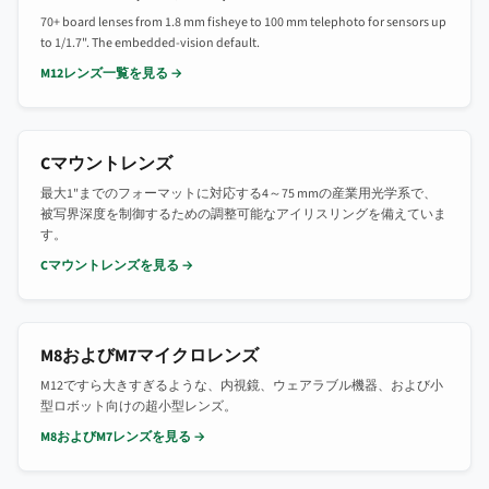
70+ board lenses from 1.8 mm fisheye to 100 mm telephoto for sensors up
to 1/1.7". The embedded-vision default.
M12レンズ一覧を見る →
Cマウントレンズ
最大1"までのフォーマットに対応する4～75 mmの産業用光学系で、
被写界深度を制御するための調整可能なアイリスリングを備えていま
す。
Cマウントレンズを見る →
M8およびM7マイクロレンズ
M12ですら大きすぎるような、内視鏡、ウェアラブル機器、および小
型ロボット向けの超小型レンズ。
M8およびM7レンズを見る →