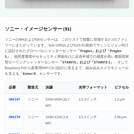
ソニー・イメージセンサー (91)
ソニーのIMXおよびISXセンサーは、このリストで頻繁に登場する3つのファミ
リーにまたがっています。 Sub-LVDSおよびSLVS-EC経由でマシンビジョン向け
に設計されたグローバルシャッターセンサー
「Pregius」および「Pregius
S」
、低照度環境やセキュリティ用途向けに近赤外域での感度が高い裏面照射
型ローリングシャッターセンサー
「STARVIS」および「STARVIS 2」
、そして
Raspberry Piから産業用MIPI CSI-2設計に至るまで、組み込みカメラモジュール
を支える「
Exmor R
」センサーです。
品番
製造元
決議
光学フォーマット
ピクセルサ
ソニーのCMOSイメージセンサー：仕様およびレンズ互換性ページへのリンク
IMX147
ソニー
5256×3934 (20.7
1/2.3インチ
1.2 µm
MP)
IMX174
ソニー
1936×1216 (2.4
1/1.2インチ
5.86 µm
MP)