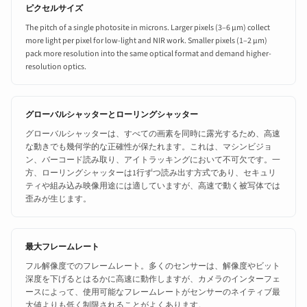
ピクセルサイズ
The pitch of a single photosite in microns. Larger pixels (3–6 µm) collect
more light per pixel for low-light and NIR work. Smaller pixels (1–2 µm)
pack more resolution into the same optical format and demand higher-
resolution optics.
グローバルシャッターとローリングシャッター
グローバルシャッターは、すべての画素を同時に露光するため、高速
な動きでも幾何学的な正確性が保たれます。これは、マシンビジョ
ン、バーコード読み取り、アイトラッキングにおいて不可欠です。一
方、ローリングシャッターは1行ずつ読み出す方式であり、セキュリ
ティや組み込み映像用途には適していますが、高速で動く被写体では
歪みが生じます。
最大フレームレート
フル解像度でのフレームレート。多くのセンサーは、解像度やビット
深度を下げるとはるかに高速に動作しますが、カメラのインターフェ
ースによって、使用可能なフレームレートがセンサーのネイティブ最
大値よりも低く制限されることがよくあります。