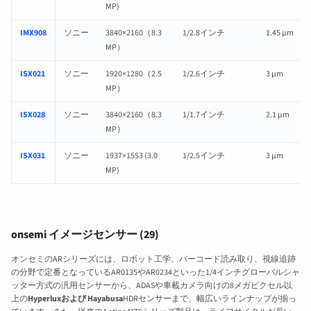
MP)
IMX908
ソニー
3840×2160（8.3
1/2.8インチ
1.45 µm
MP）
ISX021
ソニー
1920×1280（2.5
1/2.6インチ
3 µm
MP）
ISX028
ソニー
3840×2160（8.3
1/1.7インチ
2.1 µm
MP）
ISX031
ソニー
1937×1553 (3.0
1/2.5インチ
3 µm
MP)
onsemi イメージセンサー (29)
オンセミのARシリーズには、ロボット工学、バーコード読み取り、視線追跡
の分野で定番となっているAR0135やAR0234といった1/4インチグローバルシャ
ッター方式の汎用センサーから、ADASや車載カメラ向けの8メガピクセル以
上の
Hyperluxおよび
Hayabusa
HDRセンサーまで、幅広いラインナップが揃っ