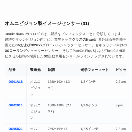
オムニビジョン製イメージセンサー (31)
OmniVisionのカタログでは、製品をプレフィックスごとに分類しています。
追跡やマシンビジョン向けに、業界トップ
クラスのNyxel
近赤外線応答性能を
備えた
OGおよびOV92xx
グローバルシャッターセンサー、セキュリティ向けの
OSローリング
シャッターセンサー、そしてPureCel Plus-SおよびTheiaCel HDR
ピクセル技術を採用した
OX
自動車用センサーがラインナップされています。
品番
製造元
決議
光学フォーマット
ピクセル
OmniVision製CMOSイメージセンサー：仕様およびレンズ互換性ページへのリン
OG01A1B
オムニ
1280×1024 (1.3
1/5インチ
2.2 µm
ビジョ
MP)
ン
OG02B10
オムニ
1600×1300（2.1
1/2.9インチ
3 µm
ビジョ
MP）
ン
OG05B20
オムニ
2592×1944 (5
1/2.5インチ
2.2 µm