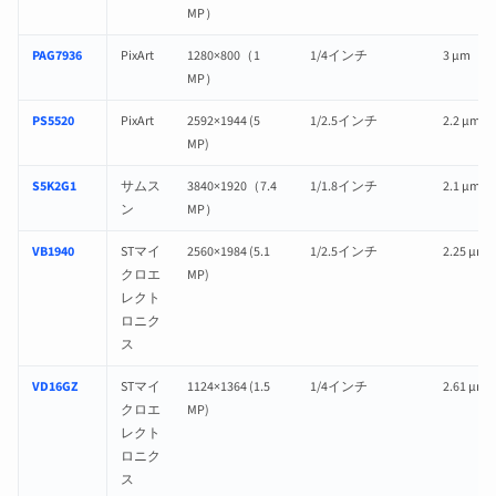
MP）
PAG7936
PixArt
1280×800（1
1/4インチ
3 µm
MP）
PS5520
PixArt
2592×1944 (5
1/2.5インチ
2.2 µm
MP)
S5K2G1
サムス
3840×1920（7.4
1/1.8インチ
2.1 µm
ン
MP）
VB1940
STマイ
2560×1984 (5.1
1/2.5インチ
2.25 µm
クロエ
MP)
レクト
ロニク
ス
VD16GZ
STマイ
1124×1364 (1.5
1/4インチ
2.61 µm
クロエ
MP)
レクト
ロニク
ス