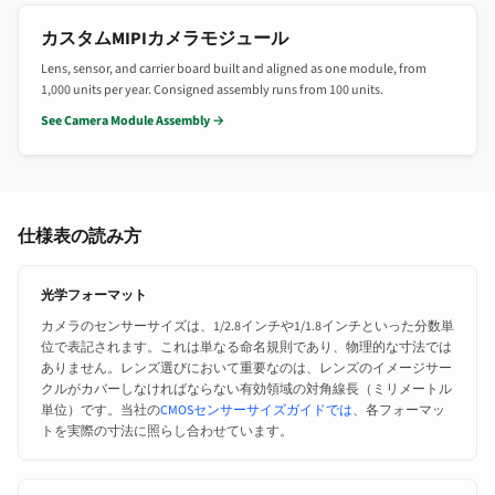
カスタムMIPIカメラモジュール
Lens, sensor, and carrier board built and aligned as one module, from
1,000 units per year. Consigned assembly runs from 100 units.
See Camera Module Assembly →
仕様表の読み方
光学フォーマット
カメラのセンサーサイズは、1/2.8インチや1/1.8インチといった分数単
位で表記されます。これは単なる命名規則であり、物理的な寸法では
ありません。レンズ選びにおいて重要なのは、レンズのイメージサー
クルがカバーしなければならない有効領域の対角線長（ミリメートル
単位）です。当社の
CMOSセンサーサイズガイドでは
、各フォーマッ
トを実際の寸法に照らし合わせています。