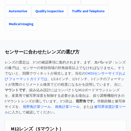
Automotive
Quality Inspection
Traffic and Telephoto
Medical Imaging
センサーに合わせたレンズの選び方
レンズの選定は、3つの確認事項に集約されます。まず、
カバレッジ
：レンズ
の像 円は、センサーの有効領域の対角線長以上でなければなりません。そう
でないと、四隅でヴィネットが発生します。当社の
CMOSセンサーサイズおよ
び フォーマットガイドでは
、1/2.8インチ、2/3インチ、1インチのフォーマッ
トが実際のミリメートル換算でどの程度になるかを説明しています。 次に、
マウントです
。組み込み設計にはコンパクトなM12ボードマウントレンズ
を、産業用で被写界深度を制御する必要がある場合は、 絞り調整機能付きの
Cマウント レンズが適しています。3つ目は、
視野角です。
作動距離と被写体
サイズを、
視野角計算ツール
、
画角計算ツール
、または
被写界深度計算ツー
ル
に入力して確認してください。
M12レンズ（Sマウント）