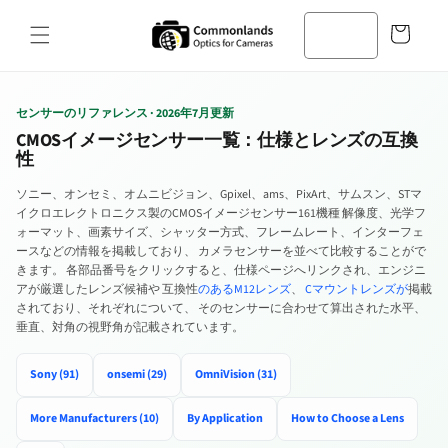
コンテン
カ
ツへスキ
ー
ップ
ト
センサーのリファレンス · 2026年7月更新
CMOSイメージセンサー一覧：仕様とレンズの互換
性
ソニー、オンセミ、オムニビジョン、Gpixel、ams、PixArt、サムスン、STマ
イクロエレクトロニクス製のCMOSイメージセンサー161機種 解像度、光学フ
ォーマット、画素サイズ、シャッター方式、フレームレート、インターフェ
ースなどの情報を掲載しており、 カメラセンサーを並べて比較することがで
きます。 各部品番号をクリックすると、仕様ページへリンクされ、エンジニ
アが厳選したレンズ候補や 互換性
のあるM12レンズ
、
Cマウントレンズが
掲載
されており、それぞれについて、 そのセンサーに合わせて算出された水平、
垂直、対角の視野角が記載されています。
Sony (91)
onsemi (29)
OmniVision (31)
More Manufacturers (10)
By Application
How to Choose a Lens