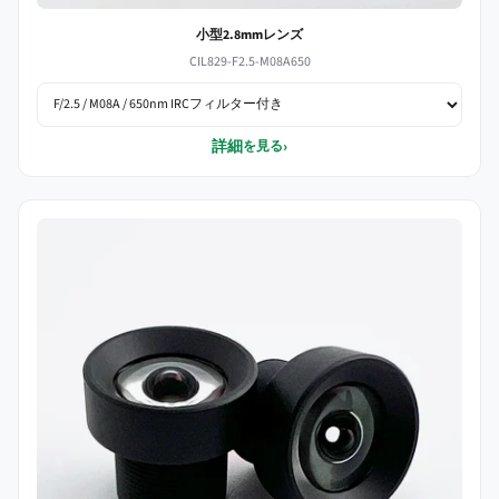
小型2.8mmレンズ
CIL829-F2.5-M08A650
詳細
›
を見る
低歪み 2.0mm M7 レンズバリエーション