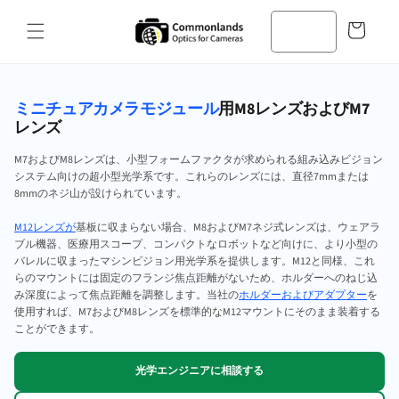
コンテン
カ
ツへスキ
ー
ップ
ト
ミニチュアカメラモジュール
用M8レンズおよびM7
レンズ
M7およびM8レンズは、小型フォームファクタが求められる組み込みビジョン
システム向けの超小型光学系です。これらのレンズには、直径7mmまたは
8mmのネジ山が設けられています。
M12レンズが
基板に収まらない場合、M8およびM7ネジ式レンズは、ウェアラ
ブル機器、医療用スコープ、コンパクトなロボットなど向けに、より小型の
バレルに収まったマシンビジョン用光学系を提供します。M12と同様、これ
らのマウントには固定のフランジ焦点距離がないため、ホルダーへのねじ込
み深度によって焦点距離を調整します。当社の
ホルダーおよびアダプター
を
使用すれば、M7およびM8レンズを標準的なM12マウントにそのまま装着する
ことができます。
光学エンジニアに相談する