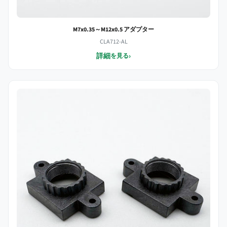
M7x0.35～M12x0.5 アダプター
CLA712-AL
詳細
›
を見る
M8x0.35 レンズホルダー、穴間隔18mmタイプ