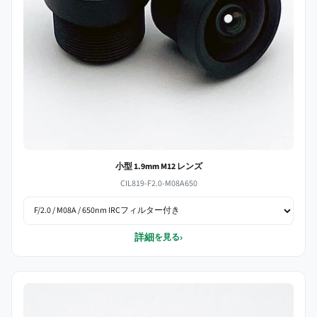
小型 1.9mm M12 レンズ
CIL819-F2.0-M08A650
詳細
›
を見る
6mmの小型レンズモデル