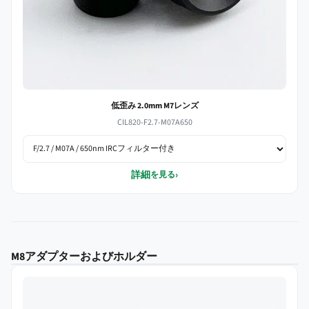
低歪み 2.0mm M7レンズ
CIL820-F2.7-M07A650
詳細
›
を見る
M8アダプターおよびホルダー