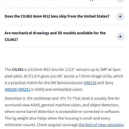
Does the CIL061 6mm M12 lens ship from the United States?
Are mechanical drawings and 3D models available for the
CIL061?
The
CIL061
is a 6.0mm M12 lens for 1/2.5" sensors up to 3MP at 3μm
pixel pitch. At F/1.9 it gives you 66° across a 7.0mm image circle, which
is a practical match for the ON Semiconductor
AR0234
and Sony
IMX290
/
IMX291
in ADAS and embedded vision.
Distortion is -8% rectilinear and -5% TV. That level is usually fine for
surround-view ADAS, general machine vision, and object detection,
where some barrel distortion is acceptable or corrected in software.
The 5g weight also helps when the housing is small and every
millimeter counts. Check angular coverage
the field of view calculator
.