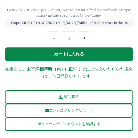
CIL061-F1.9-M12B650 (F/1.9 / M12B / With 650nm IRC Filter) is out of stock. We try to
restock quickly, so contact us for availability.
190pcs CIL061-F1.9-M12BNIR (F/1.9 / M12B / Without Filter) in stock in the US
−
+
カートに入れる
在庫あり。
太平洋標準時（PST）正午
までにご注文いただいた場合
は、当日発送いたします。
.STP / 図面
エンジニアリングサポート
ボリュームディスカウントを確認する