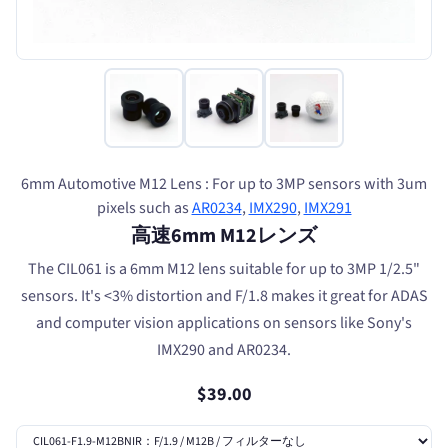
6mm Automotive M12 Lens : For up to 3MP sensors with 3um
pixels such as
AR0234
,
IMX290
,
IMX291
高速6mm M12レンズ
The CIL061 is a 6mm M12 lens suitable for up to 3MP 1/2.5"
sensors. It's <3% distortion and F/1.8 makes it great for ADAS
and computer vision applications on sensors like Sony's
IMX290 and AR0234.
$39.00