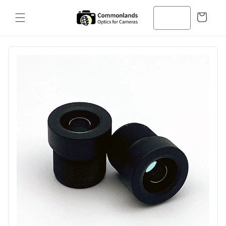
コンテン
カ
ツへスキ
ー
ップ
ト