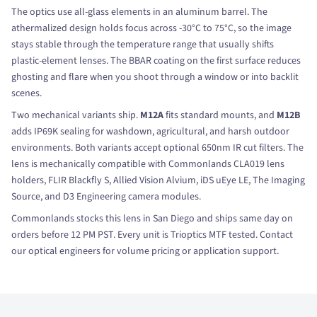
The optics use all-glass elements in an aluminum barrel. The
athermalized design holds focus across -30°C to 75°C, so the image
stays stable through the temperature range that usually shifts
plastic-element lenses. The BBAR coating on the first surface reduces
ghosting and flare when you shoot through a window or into backlit
scenes.
Two mechanical variants ship.
M12A
fits standard mounts, and
M12B
adds IP69K sealing for washdown, agricultural, and harsh outdoor
environments. Both variants accept optional 650nm IR cut filters. The
lens is mechanically compatible with Commonlands CLA019 lens
holders, FLIR Blackfly S, Allied Vision Alvium, iDS uEye LE, The Imaging
Source, and D3 Engineering camera modules.
Commonlands stocks this lens in San Diego and ships same day on
orders before 12 PM PST. Every unit is Trioptics MTF tested. Contact
our optical engineers for volume pricing or application support.