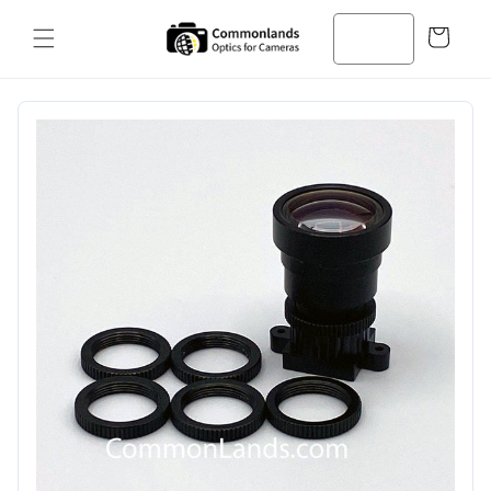
コンテン
カ
ツへスキ
ー
ップ
ト