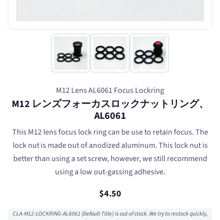
M12 Lens AL6061 Focus Lockring
M12 レンズフォーカスロックナットリング、
AL6061
This M12 lens focus lock ring can be use to retain focus. The
lock nut is made out of anodized aluminum. This lock nut is
better than using a set screw, however, we still recommend
using a low out-gassing adhesive.
$4.50
CLA-M12-LOCKRING-AL6061 (Default Title) is out of stock. We try to restock quickly,