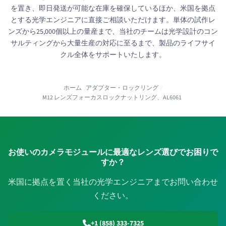
を置き、即日発送が可能な在庫を確保しているほか、米国を拠点
とする光学エンジニアに直接ご相談いただけます。単体の試作レ
ンズから25,000個以上の量産まで、当社のチームは光学設計のコン
サルティングから大量生産の対応に至るまで、製品のライフサイ
クル全体をサポートいたします。
ホーム
アダプター・ロックリング
M12 レンズフォーカスロックナットリング、AL6061
お使いのカメラモジュールに最適なレンズ選びでお困りで
すか？
米国に拠点を置く当社の光学エンジニアまでお問い合わせ
ください。
+1 (858) 333-7325