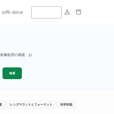
ロ
カ
グ
ー
お問い合わせ
イ
ト
ン
画像処理の基礎、お
検索
査
レンズマウントとフォーマット
光学性能