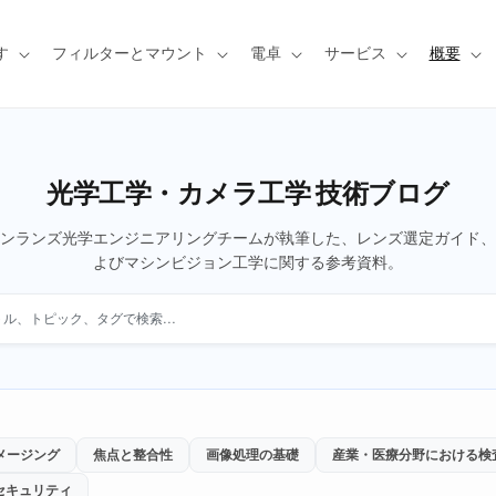
す
フィルターとマウント
電卓
サービス
概要
光学工学・カメラ工学 技術ブログ
ンランズ光学エンジニアリングチームが執筆した、レンズ選定ガイド、
よびマシンビジョン工学に関する参考資料。
トル、トピック、またはタグで検索する
メージング
焦点と整合性
画像処理の基礎
産業・医療分野における検
セキュリティ