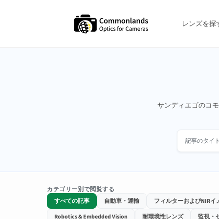
コンテン
ツへスキ
ップ
レンズを探
サンディエゴのコモ
記事のタイ
カテゴリー別で閲覧する
すべての記事
自動車・運輸
フィルターおよびNIRイ
Robotics & Embedded Vision
耐環境性レンズ
監視・